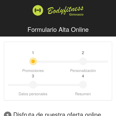
Formulario Alta Online
1
2
Promociones
Personalización
3
4
Datos personales
Resumen
Disfruta de nuestra oferta online
1