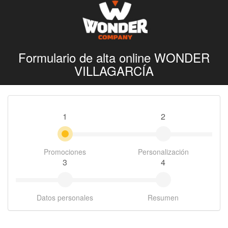
Formulario de alta online WONDER
VILLAGARCÍA
1
2
Promociones
Personalización
3
4
Datos personales
Resumen