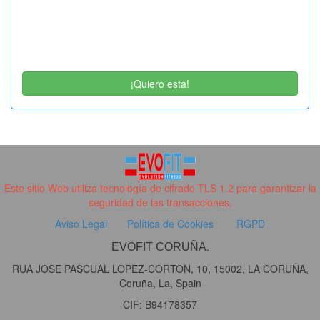
¡Quiero esta!
Este sitio Web utiliza tecnología de cifrado TLS 1.2 para garantizar la
seguridad de las transacciones.
Aviso Legal
Política de Cookies
RGPD
.
EVOFIT CORUÑA
RUA JOSE PASCUAL LOPEZ-CORTON, 10, 15002, LA CORUÑA,
Coruña, La, Spain
CIF: B94178357