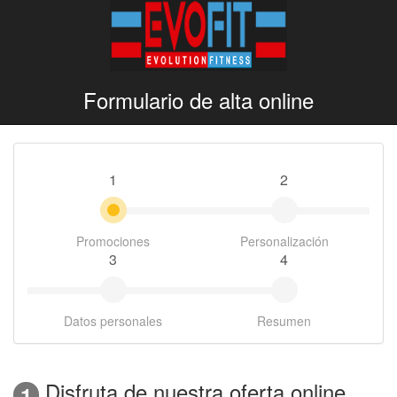
Formulario de alta online
1
2
Promociones
Personalización
3
4
Datos personales
Resumen
Disfruta de nuestra oferta online
1