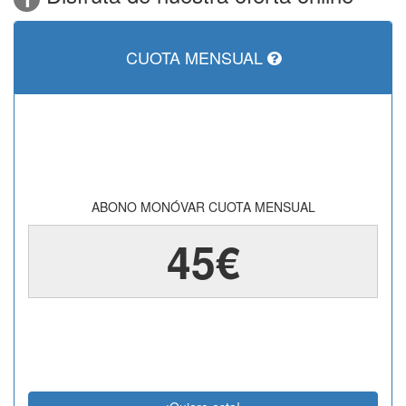
CUOTA MENSUAL
ABONO MONÓVAR CUOTA MENSUAL
45€