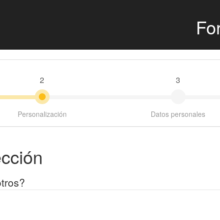
For
2
3
Personalización
Datos personales
ección
tros?