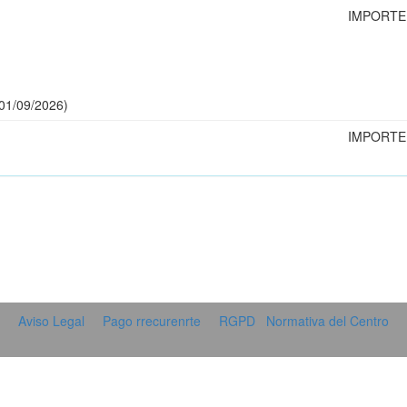
IMPORTE
26 - 01/09/2026)
IMPORTE
Aviso Legal
Pago rrecurenrte
RGPD
Normativa del Centro
 - Avenida Juan Carlos I 55, 41930, BORMUJOS , SEVILLA, ESPAÑA
665872255 - planetgymsport@gmail.com